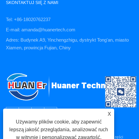
SKONTAKTUJ SIĘ Z NAMI
Tel: +86-18020762237
E-mail: amanda@huanertech.com
Adres: Budynek A9, Yinchengzhigu, dystrykt Tong'an, miasto
Xiamen, prowincja Fujian, Chiny
X
Używamy plików cookie, aby zapewnić
lepszą jakość przeglądania, analizować ruch
w witrynie i personalizować zawartość.
Prawa autorskie © 2023 Xiamen Huaner Technology Co., Ltd - Części