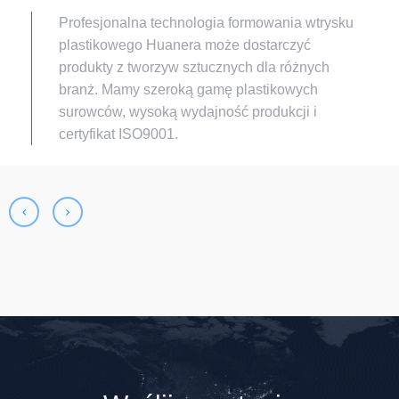
Profesjonalna technologia formowania wtrysku
plastikowego Huanera może dostarczyć
produkty z tworzyw sztucznych dla różnych
branż. Mamy szeroką gamę plastikowych
surowców, wysoką wydajność produkcji i
certyfikat ISO9001.