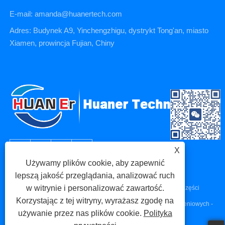
E-mail: amanda@huanertech.com
Adres: Budynek A9, Yinchengzhigu, dystrykt Tong'an, miasto
Xiamen, prowincja Fujian, Chiny
X
Używamy plików cookie, aby zapewnić
lepszą jakość przeglądania, analizować ruch
w witrynie i personalizować zawartość.
Prawa autorskie © 2023 Xiamen Huaner Technology Co., Ltd - Części
Korzystając z tej witryny, wyrażasz zgodę na
maszyn CNC, Części do obróbki CNC, Części do odlewów ciśnieniowych -
używanie przez nas plików cookie.
Polityka
Wszelkie prawa zastrzeżone.