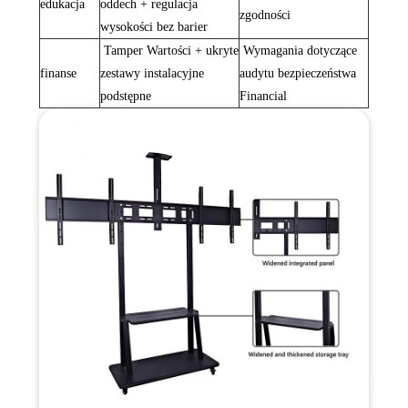
edukacja
oddech + regulacja
zgodności‌
wysokości bez barier ‌
‌ Tamper Wartości + ukryte
‌ Wymagania dotyczące
finanse
zestawy instalacyjne
audytu bezpieczeństwa
podstępne ‌
Financial