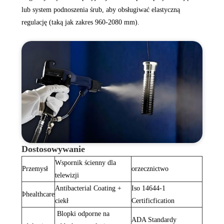
lub system podnoszenia śrub, aby obsługiwać elastyczną
regulację (taką jak zakres 960-2080 mm).
Dostosowywanie
Wspornik ścienny dla
Przemysł
orzecznictwo
telewizji‌
‌Antibacterial Coating +
‌Iso 14644-1
Þhealthcare‌
ciekł
Certificfication ‌
‌ Blopki odporne na
‌ADA Standardy