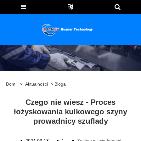
Dom
>
Aktualności
>
Bloga
Czego nie wiesz - Proces
łożyskowania kulkowego szyny
prowadnicy szuflady
●
2024-03-13
●
1
●
Zostaw mi wiadomość