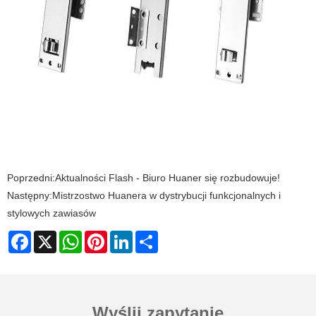
Poprzedni:
Aktualności Flash - Biuro Huaner się rozbudowuje!
Następny:
Mistrzostwo Huanera w dystrybucji funkcjonalnych i
stylowych zawiasów
Facebook
X
WhatsApp
Pinterest
LinkedIn
Share
Wyślij zapytanie