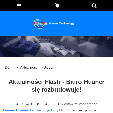
Dom
>
Aktualności
>
Bloga
Aktualności Flash - Biuro Huaner
się rozbudowuje!
●
2024-01-18
●
2
●
Zostaw mi wiadomość
Xiamen Huaner Technology Co., Ltd.
pod koniec grudnia