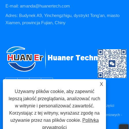
E-mail: amanda@huanertech.com
Adres: Budynek A9, Yinchengzhigu, dystrykt Tong'an, miasto
Xiamen, prowincja Fujian, Chiny
X
Używamy plików cookie, aby zapewnić
lepszą jakość przeglądania, analizować ruch
w witrynie i personalizować zawartość.
Prawa autorskie © 2023 Xiamen Huaner Technology Co., Ltd - Części
Korzystając z tej witryny, wyrażasz zgodę na
maszyn CNC, Części do obróbki CNC, Części do odlewów ciśnieniowych -
używanie przez nas plików cookie.
Polityka
Wszelkie prawa zastrzeżone.
prywatności