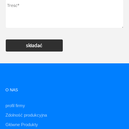
składać
O NAS
profil firmy
Zdolność produkcyjna
Główne Produkty