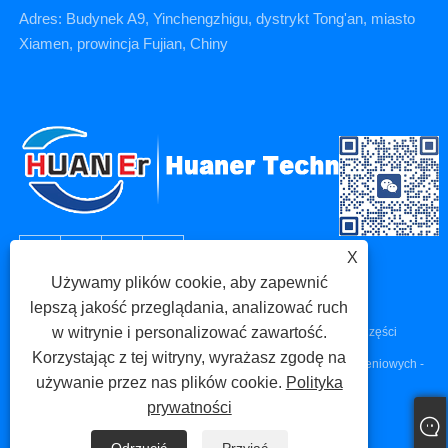
Adres: Budynek A9, Yinchengzhigu, dystrykt Tong'an, miasto
Xiamen, prowincja Fujian, Chiny
X
Używamy plików cookie, aby zapewnić
lepszą jakość przeglądania, analizować ruch
w witrynie i personalizować zawartość.
Prawa autorskie © 2023 Xiamen Huaner Technology Co., Ltd - Części
Korzystając z tej witryny, wyrażasz zgodę na
maszyn CNC, Części do obróbki CNC, Części do odlewów ciśnieniowych -
używanie przez nas plików cookie.
Polityka
Wszelkie prawa zastrzeżone.
prywatności
Links
Sitemap
RSS
XML
Polityka prywatności