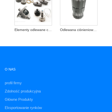
Elementy odlewane ciśnieniowo z cynku
Odlewana ciśnieniowo aluminiowa obudowa kamery
O NAS
profil firmy
Zdolność produkcyjna
Główne Produkty
Eksportowanie rynków