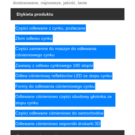
dostosowane, najnowsze, jakość, tanie
Etykieta produktu
Części odlewane z cynku, pozłacane
Złom odlewu cynku
Części zamienne do maszyn do odlewania
ciśnieniowego cynku
Zawiasy z odlewu cynkowego 180 stopni
Odlew ciśnieniowy reflektorów LED ze stopu cynku
Formy do odlewania ciśnieniowego cynku
Odlewane ciśnieniowo części obudowy głośnika ze
stopu cynku
Części odlewane ciśnieniowo do samochodów
Odlewane ciśnieniowo wsporniki drukarki 3D