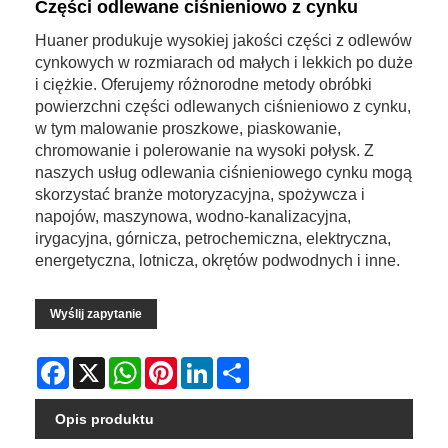
Części odlewane ciśnieniowo z cynku
Huaner produkuje wysokiej jakości części z odlewów
cynkowych w rozmiarach od małych i lekkich po duże
i ciężkie. Oferujemy różnorodne metody obróbki
powierzchni części odlewanych ciśnieniowo z cynku,
w tym malowanie proszkowe, piaskowanie,
chromowanie i polerowanie na wysoki połysk. Z
naszych usług odlewania ciśnieniowego cynku mogą
skorzystać branże motoryzacyjna, spożywcza i
napojów, maszynowa, wodno-kanalizacyjna,
irygacyjna, górnicza, petrochemiczna, elektryczna,
energetyczna, lotnicza, okrętów podwodnych i inne.
Wyślij zapytanie
Facebook
X
WhatsApp
Pinterest
LinkedIn
Share
Opis produktu