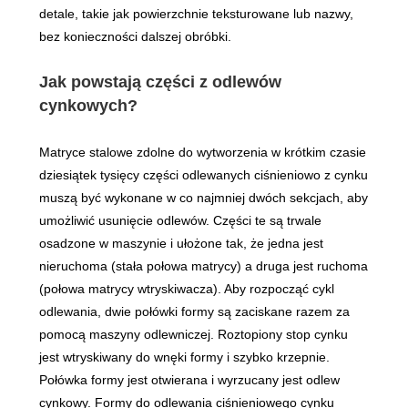
detale, takie jak powierzchnie teksturowane lub nazwy,
bez konieczności dalszej obróbki.
Jak powstają części z odlewów
cynkowych?
Matryce stalowe zdolne do wytworzenia w krótkim czasie
dziesiątek tysięcy części odlewanych ciśnieniowo z cynku
muszą być wykonane w co najmniej dwóch sekcjach, aby
umożliwić usunięcie odlewów. Części te są trwale
osadzone w maszynie i ułożone tak, że jedna jest
nieruchoma (stała połowa matrycy) a druga jest ruchoma
(połowa matrycy wtryskiwacza). Aby rozpocząć cykl
odlewania, dwie połówki formy są zaciskane razem za
pomocą maszyny odlewniczej. Roztopiony stop cynku
jest wtryskiwany do wnęki formy i szybko krzepnie.
Połówka formy jest otwierana i wyrzucany jest odlew
cynkowy. Formy do odlewania ciśnieniowego cynku