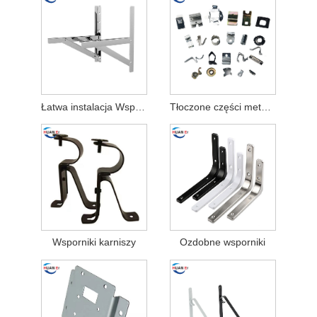
Łatwa instalacja Wsporniki klimatyzatora ze stali nierdzewnej
Tłoczone części metalowe dla przemysłu motoryzacyjnego
Wsporniki karniszy
Ozdobne wsporniki