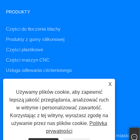
PRODUKTY
Części do tłoczenia blachy
Produkty z gumy silikonowej
Części plastikowe
Części maszyn CNC
Usługa odlewania ciśnieniowego
X
Używamy plików cookie, aby zapewnić
SKONTAKTUJ SIĘ Z NAMI
lepszą jakość przeglądania, analizować ruch
w witrynie i personalizować zawartość.
Tel: +86-18020762237
Korzystając z tej witryny, wyrażasz zgodę na
używanie przez nas plików cookie.
Polityka
E-mail: amanda@huanertech.com
prywatności
Adres: Budynek A9, Yinchengzhigu, dystrykt Tong'an, miasto