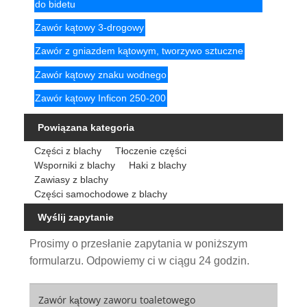
do bidetu
Zawór kątowy 3-drogowy
Zawór z gniazdem kątowym, tworzywo sztuczne
Zawór kątowy znaku wodnego
Zawór kątowy Inficon 250-200
Powiązana kategoria
Części z blachy
Tłoczenie części
Wsporniki z blachy
Haki z blachy
Zawiasy z blachy
Części samochodowe z blachy
Wyślij zapytanie
Prosimy o przesłanie zapytania w poniższym
formularzu. Odpowiemy ci w ciągu 24 godzin.