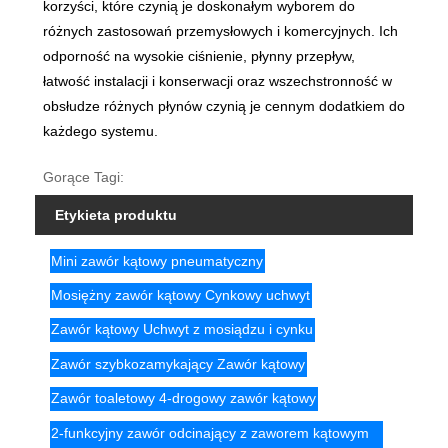
korzyści, które czynią je doskonałym wyborem do
różnych zastosowań przemysłowych i komercyjnych. Ich
odporność na wysokie ciśnienie, płynny przepływ,
łatwość instalacji i konserwacji oraz wszechstronność w
obsłudze różnych płynów czynią je cennym dodatkiem do
każdego systemu.
Gorące Tagi:
Etykieta produktu
Mini zawór kątowy pneumatyczny
Mosiężny zawór kątowy Cynkowy uchwyt
Zawór kątowy Uchwyt z mosiądzu i cynku
Zawór szybkozamykający Zawór kątowy
Zawór toaletowy 4-drogowy zawór kątowy
2-funkcyjny zawór odcinający z zaworem kątowym