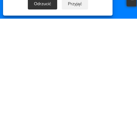
Xiamen, prowincja Fujian, Chiny
Odrzucić
Przyjąć
Prawa autorskie © 2023 Xiamen Huaner Technology Co., Ltd - Części
maszyn CNC, Części do obróbki CNC, Części do odlewów ciśnieniowych -
Wszelkie prawa zastrzeżone.
Links
Sitemap
RSS
XML
Polityka prywatności