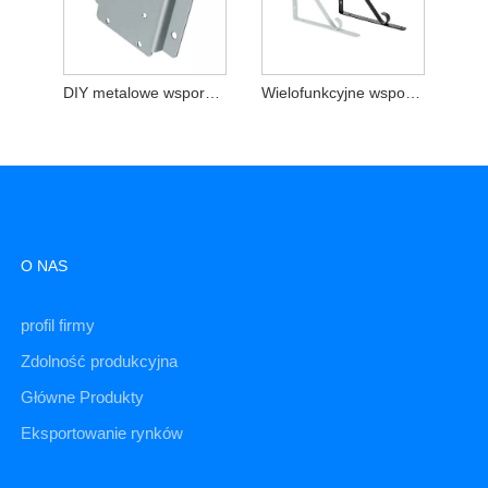
DIY metalowe wsporniki półek
Wielofunkcyjne wsporniki części do tłoczenia ze stali nierdzewnej
O NAS
profil firmy
Zdolność produkcyjna
Główne Produkty
Eksportowanie rynków