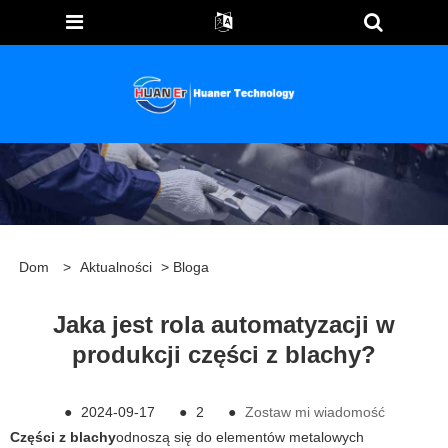
Dom
>
Aktualności
>
Bloga
Jaka jest rola automatyzacji w
produkcji części z blachy?
●
2024-09-17
●
2
●
Zostaw mi wiadomość
Części z blachy
odnoszą się do elementów metalowych