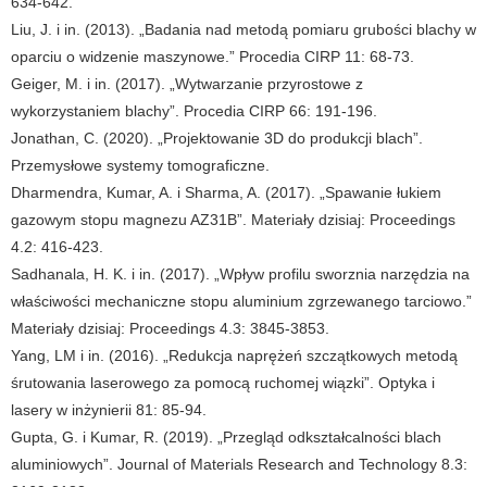
634-642.
Liu, J. i in. (2013). „Badania nad metodą pomiaru grubości blachy w
oparciu o widzenie maszynowe.” Procedia CIRP 11: 68-73.
Geiger, M. i in. (2017). „Wytwarzanie przyrostowe z
wykorzystaniem blachy”. Procedia CIRP 66: 191-196.
Jonathan, C. (2020). „Projektowanie 3D do produkcji blach”.
Przemysłowe systemy tomograficzne.
Dharmendra, Kumar, A. i Sharma, A. (2017). „Spawanie łukiem
gazowym stopu magnezu AZ31B”. Materiały dzisiaj: Proceedings
4.2: 416-423.
Sadhanala, H. K. i in. (2017). „Wpływ profilu sworznia narzędzia na
właściwości mechaniczne stopu aluminium zgrzewanego tarciowo.”
Materiały dzisiaj: Proceedings 4.3: 3845-3853.
Yang, LM i in. (2016). „Redukcja naprężeń szczątkowych metodą
śrutowania laserowego za pomocą ruchomej wiązki”. Optyka i
lasery w inżynierii 81: 85-94.
Gupta, G. i Kumar, R. (2019). „Przegląd odkształcalności blach
aluminiowych”. Journal of Materials Research and Technology 8.3: