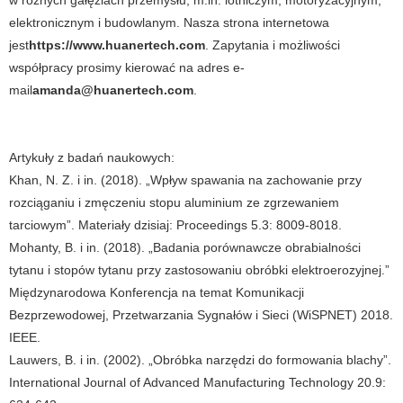
elektronicznym i budowlanym. Nasza strona internetowa
jest
https://www.huanertech.com
. Zapytania i możliwości
współpracy prosimy kierować na adres e-
mail
amanda@huanertech.com
.
Artykuły z badań naukowych:
Khan, N. Z. i in. (2018). „Wpływ spawania na zachowanie przy
rozciąganiu i zmęczeniu stopu aluminium ze zgrzewaniem
tarciowym”. Materiały dzisiaj: Proceedings 5.3: 8009-8018.
Mohanty, B. i in. (2018). „Badania porównawcze obrabialności
tytanu i stopów tytanu przy zastosowaniu obróbki elektroerozyjnej.”
Międzynarodowa Konferencja na temat Komunikacji
Bezprzewodowej, Przetwarzania Sygnałów i Sieci (WiSPNET) 2018.
IEEE.
Lauwers, B. i in. (2002). „Obróbka narzędzi do formowania blachy”.
International Journal of Advanced Manufacturing Technology 20.9: