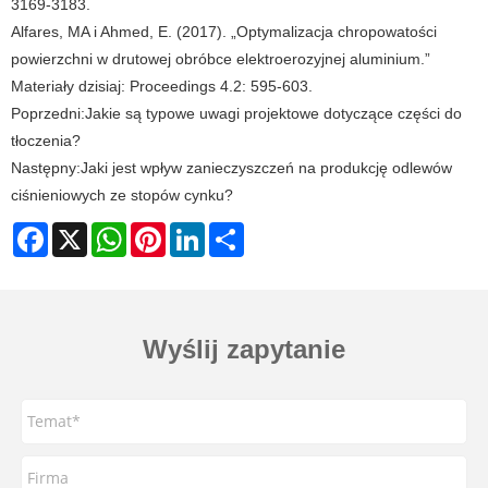
3169-3183.
Alfares, MA i Ahmed, E. (2017). „Optymalizacja chropowatości
powierzchni w drutowej obróbce elektroerozyjnej aluminium.”
Materiały dzisiaj: Proceedings 4.2: 595-603.
Poprzedni:
Jakie są typowe uwagi projektowe dotyczące części do
tłoczenia?
Następny:
Jaki jest wpływ zanieczyszczeń na produkcję odlewów
ciśnieniowych ze stopów cynku?
Facebook
X
WhatsApp
Pinterest
LinkedIn
Share
Wyślij zapytanie