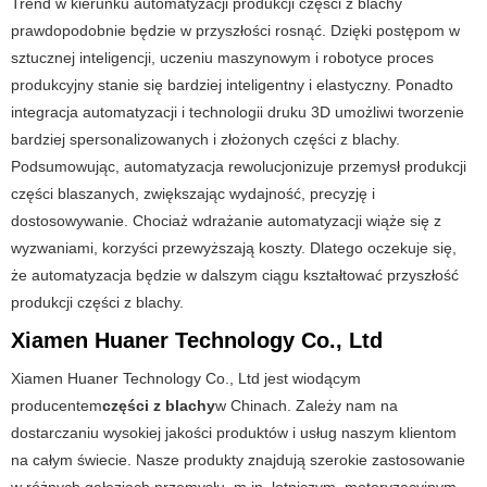
Trend w kierunku automatyzacji produkcji części z blachy
prawdopodobnie będzie w przyszłości rosnąć. Dzięki postępom w
sztucznej inteligencji, uczeniu maszynowym i robotyce proces
produkcyjny stanie się bardziej inteligentny i elastyczny. Ponadto
integracja automatyzacji i technologii druku 3D umożliwi tworzenie
bardziej spersonalizowanych i złożonych części z blachy.
Podsumowując, automatyzacja rewolucjonizuje przemysł produkcji
części blaszanych, zwiększając wydajność, precyzję i
dostosowywanie. Chociaż wdrażanie automatyzacji wiąże się z
wyzwaniami, korzyści przewyższają koszty. Dlatego oczekuje się,
że automatyzacja będzie w dalszym ciągu kształtować przyszłość
produkcji części z blachy.
Xiamen Huaner Technology Co., Ltd
Xiamen Huaner Technology Co., Ltd jest wiodącym
producentem
części z blachy
w Chinach. Zależy nam na
dostarczaniu wysokiej jakości produktów i usług naszym klientom
na całym świecie. Nasze produkty znajdują szerokie zastosowanie
w różnych gałęziach przemysłu, m.in. lotniczym, motoryzacyjnym,