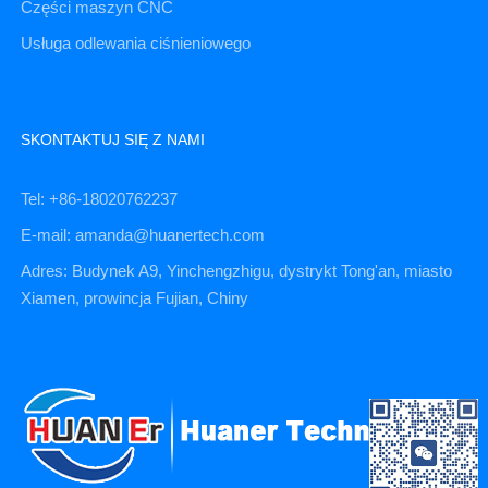
Części maszyn CNC
Usługa odlewania ciśnieniowego
SKONTAKTUJ SIĘ Z NAMI
Tel: +86-18020762237
E-mail: amanda@huanertech.com
Adres: Budynek A9, Yinchengzhigu, dystrykt Tong'an, miasto
Xiamen, prowincja Fujian, Chiny