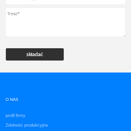
składać
O NAS
profil firmy
Zdolność produkcyjna