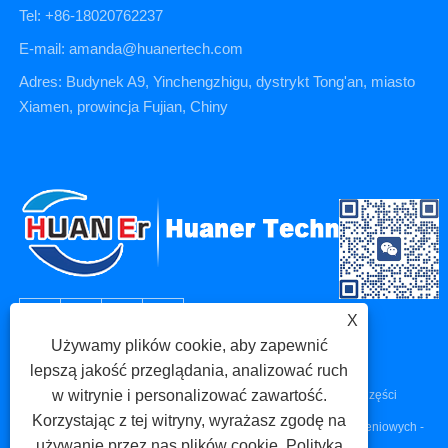
Tel: +86-18020762237
E-mail: amanda@huanertech.com
Adres: Budynek A9, Yinchengzhigu, dystrykt Tong'an, miasto
Xiamen, prowincja Fujian, Chiny
X
Używamy plików cookie, aby zapewnić
lepszą jakość przeglądania, analizować ruch
w witrynie i personalizować zawartość.
Prawa autorskie © 2023 Xiamen Huaner Technology Co., Ltd - Części
Korzystając z tej witryny, wyrażasz zgodę na
maszyn CNC, Części do obróbki CNC, Części do odlewów ciśnieniowych -
używanie przez nas plików cookie.
Polityka