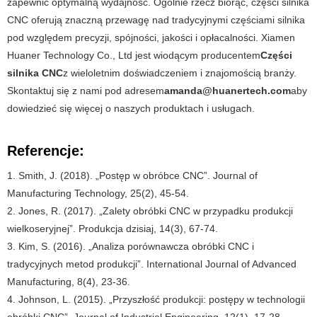
zapewnić optymalną wydajność. Ogólnie rzecz biorąc, części silnika
CNC oferują znaczną przewagę nad tradycyjnymi częściami silnika
pod względem precyzji, spójności, jakości i opłacalności. Xiamen
Huaner Technology Co., Ltd jest wiodącym producentem
Części
silnika CNC
z wieloletnim doświadczeniem i znajomością branży.
Skontaktuj się z nami pod adresem
amanda@huanertech.com
aby
dowiedzieć się więcej o naszych produktach i usługach.
Referencje:
1. Smith, J. (2018). „Postęp w obróbce CNC”. Journal of
Manufacturing Technology, 25(2), 45-54.
2. Jones, R. (2017). „Zalety obróbki CNC w przypadku produkcji
wielkoseryjnej”. Produkcja dzisiaj, 14(3), 67-74.
3. Kim, S. (2016). „Analiza porównawcza obróbki CNC i
tradycyjnych metod produkcji”. International Journal of Advanced
Manufacturing, 8(4), 23-36.
4. Johnson, L. (2015). „Przyszłość produkcji: postępy w technologii
obróbki CNC”. Journal of Industrial Engineering, 12(1), 17-28.