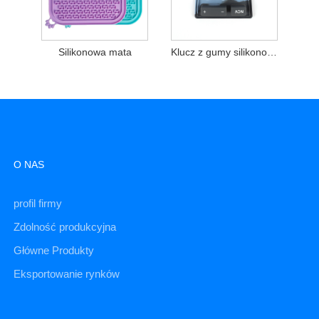
Silikonowa mata
Klucz z gumy silikonowej
O NAS
profil firmy
Zdolność produkcyjna
Główne Produkty
Eksportowanie rynków