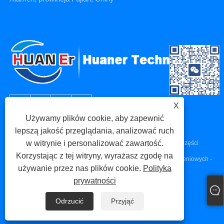
X
Używamy plików cookie, aby zapewnić
lepszą jakość przeglądania, analizować ruch
w witrynie i personalizować zawartość.
Prawa autorskie © 2023 Xiamen Huaner Technology Co., Ltd - Części
Korzystając z tej witryny, wyrażasz zgodę na
maszyn CNC, Części do obróbki CNC, Części do odlewów ciśnieniowych -
używanie przez nas plików cookie.
Polityka
Wszelkie prawa zastrzeżone.
prywatności
Links
Sitemap
RSS
XML
Polityka prywatności
Odrzucić
Przyjąć