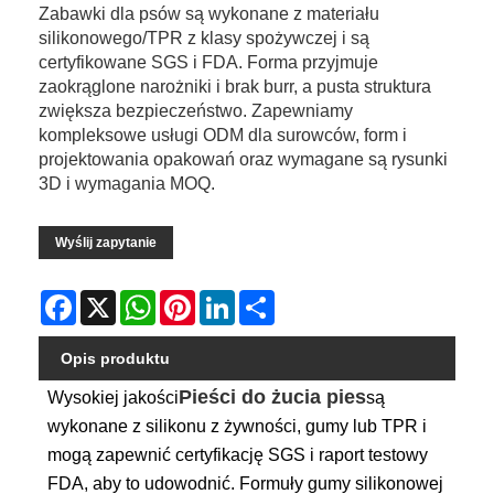
Zabawki dla psów są wykonane z materiału
silikonowego/TPR z klasy spożywczej i są
certyfikowane SGS i FDA. Forma przyjmuje
zaokrąglone narożniki i brak burr, a pusta struktura
zwiększa bezpieczeństwo. Zapewniamy
kompleksowe usługi ODM dla surowców, form i
projektowania opakowań oraz wymagane są rysunki
3D i wymagania MOQ.
Wyślij zapytanie
Facebook
X
WhatsApp
Pinterest
LinkedIn
Share
Opis produktu
Pieści do żucia pies
Wysokiej jakości
są
wykonane z silikonu z żywności, gumy lub TPR i
mogą zapewnić certyfikację SGS i raport testowy
FDA, aby to udowodnić. Formuły gumy silikonowej